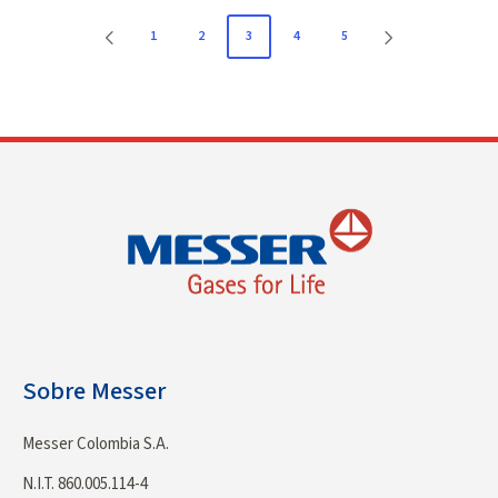
1
2
3
4
5
Sobre Messer
Messer Colombia S.A.
N.I.T. 860.005.114-4