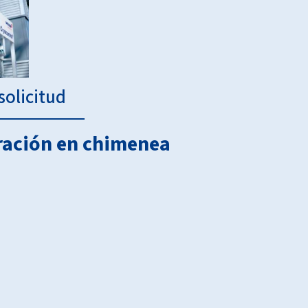
olicitud
ración en chimenea