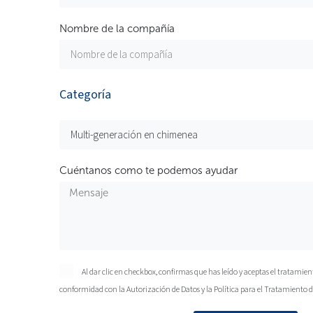
Nombre de la compañía
Categoría
Cuéntanos como te podemos ayudar
Al dar clic en checkbox, confirmas que has leído y aceptas el tratamien
conformidad con la
Autorización de Datos
y la
Política para el Tratamiento 