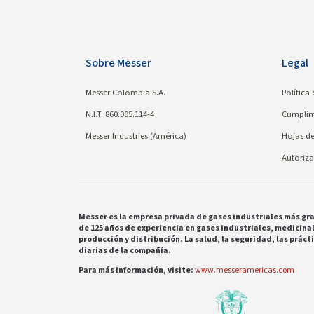
Sobre Messer
Legal
Messer Colombia S.A.
Política
N.I.T. 860.005.114-4
Cumplim
Messer Industries (América)
Hojas d
Autoriza
Messer es la empresa privada de gases industriales más gra
de 125 años de experiencia en gases industriales, medicinal
producción y distribución. La salud, la seguridad, las prá
diarias de la compañía.
Para más información, visite:
www.messeramericas.com