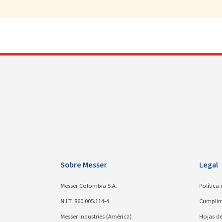
Sobre Messer
Legal
Messer Colombia S.A.
Política
N.I.T. 860.005.114-4
Cumplim
Messer Industries (América)
Hojas d