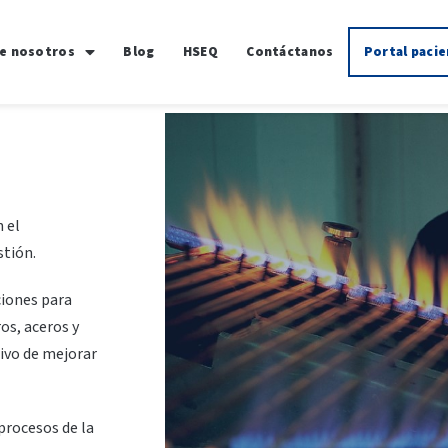
e nosotros
Blog
HSEQ
Contáctanos
Portal paci
 el
stión.
ciones para
os, aceros y
tivo de mejorar
procesos de la