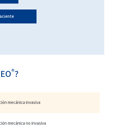
aciente
®
MEO
?
ción mecánica invasiva
ción mecánica no invasiva