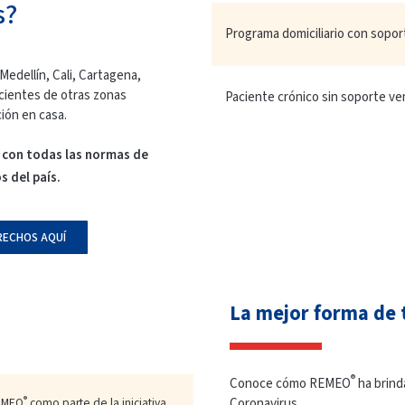
s?
Programa domiciliario con soport
edellín, Cali, Cartagena,
acientes de otras zonas
Paciente crónico sin soporte ven
ión en casa.
 con todas las normas de
s del país.
ERECHOS AQUÍ
La mejor forma de t
®
Conoce cómo REMEO
ha brind
®
Coronavirus.
REMEO
como parte de la iniciativa