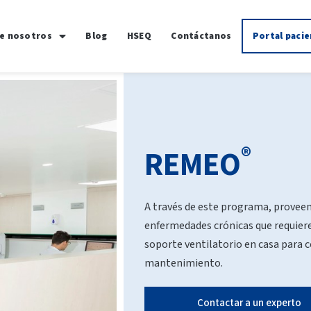
e nosotros
Blog
HSEQ
Contáctanos
Portal paci
®
REMEO
A través de este programa, proveem
enfermedades crónicas que requiere
soporte ventilatorio en casa para c
mantenimiento.
Contactar a un experto