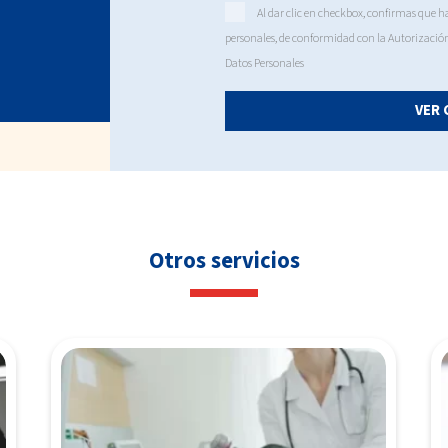
Al dar clic en checkbox, confirmas que ha
personales, de conformidad con la
Autorizació
Datos Personales
VER 
Otros servicios