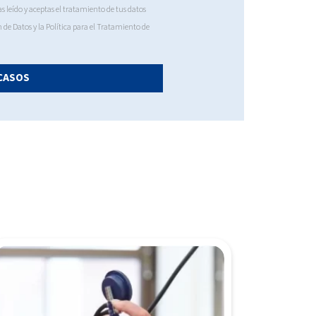
s leído y aceptas el tratamiento de tus datos
n de Datos
y la
Política para el Tratamiento de
CASOS