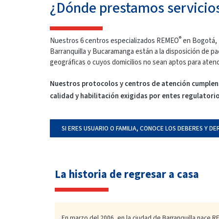
¿Dónde prestamos servicio
®
Nuestros 6 centros especializados REMEO
en Bogotá, M
Barranquilla y Bucaramanga están a la disposición de p
geográficas o cuyos domicilios no sean aptos para atenc
Nuestros protocolos y centros de atención cumplen
calidad y habilitación exigidas por entes regulatorio
SI ERES USUARIO O FAMILIA, CONOCE LOS DEBERES Y D
La historia de regresar a casa
En marzo del 2006, en la ciudad de Barranquilla nace 