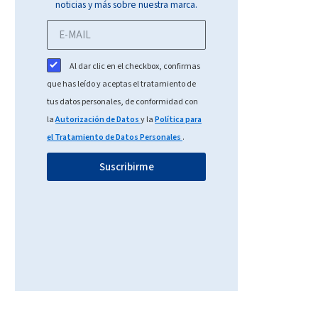
noticias y más sobre nuestra marca.
Al dar clic en el checkbox, confirmas
que has leído y aceptas el tratamiento de
tus datos personales, de conformidad con
la
Autorización de Datos
y la
Política para
el Tratamiento de Datos Personales
.
Suscribirme