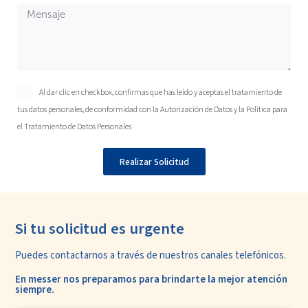
Al dar clic en checkbox, confirmas que has leído y aceptas el tratamiento de
tus datos personales, de conformidad con la
Autorización de Datos
y la
Política para
el Tratamiento de Datos Personales
Realizar Solicitud
Si tu solicitud es urgente
Puedes contactarnos a través de nuestros
canales telefónicos.
En messer nos preparamos para
brindarte la mejor atención
siempre.