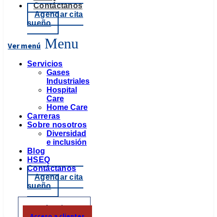
Contáctanos
Agendar cita
sueño
Menu
Servicios
Gases
Industriales
Hospital
Care
Home Care
Carreras
Sobre nosotros
Diversidad
e inclusión
Blog
HSEQ
Contáctanos
Agendar cita
sueño
Portal pacientes
Acceso a clientes