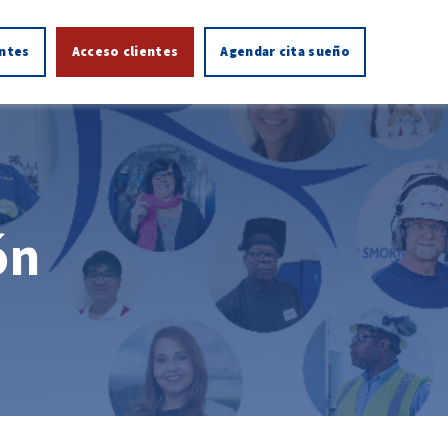
entes
Acceso clientes
Agendar cita sueño
ón