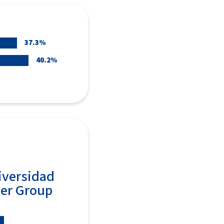
37.3%
40.2%
iversidad
ser Group