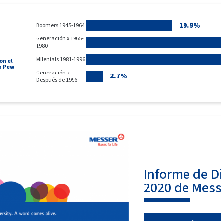
19.9%
Boomers 1945-1964
Generación x 1965-
1980
Milenials 1981-1996
on el
n Pew
Generación z
2.7%
Después de 1996
Informe de D
2020 de Mes