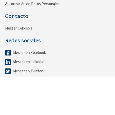
Autorización de Datos Personales
Contacto
Messer Colombia
Redes sociales
Messer en Facebook
Messer en LinkedIn
Messer en Twitter
Messer es la empresa privada de gases industriales más grande del mundo
y una de las líderes en los sectores industrial y medicinal para
Norteamérica, Sudamérica, Asia y Europa. Messer ofrece más de 125 años de
experiencia en gases industriales, medicinales, especiales y electrónicos.
La empresa ofrece gases de alta calidad, servicios relacionados y
tecnologías a través de una extensa red de producción y distribución. La