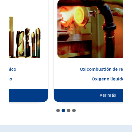
Oxicombustión de residuos
Oxigeno líquido
Ver más
1
2
3
4