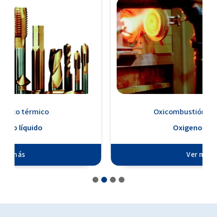
Oxicombustión de residuos
Oxigeno líquido
Ver más
1
2
3
4