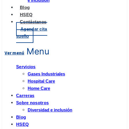
e inclusión
Blog
HSEQ
Contáctanos
Agendar cita
sueño
Menu
Servicios
Gases Industriales
Hospital Care
Home Care
Carreras
Sobre nosotros
Diversidad e inclusión
Blog
HSEQ