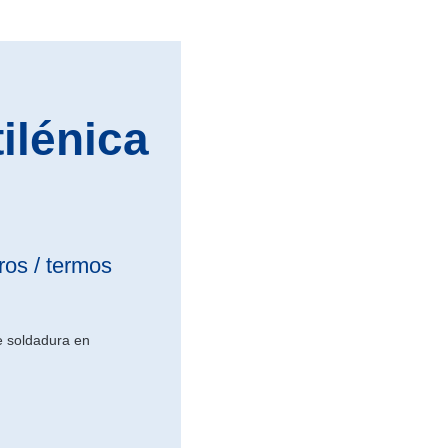
ilénica
ros / termos
e soldadura en