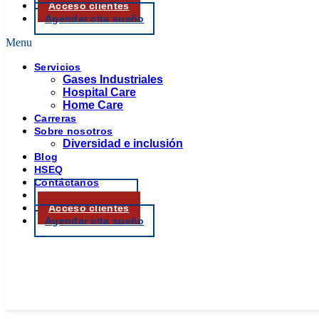
Acceso clientes
Agendar cita sueño
Menu
Servicios
Gases Industriales
Hospital Care
Home Care
Carreras
Sobre nosotros
Diversidad e inclusión
Blog
HSEQ
Contáctanos
Portal pacientes
Acceso clientes
Agendar cita sueño