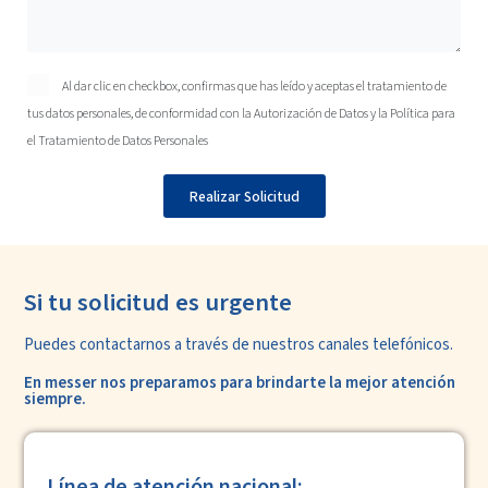
Al dar clic en checkbox, confirmas que has leído y aceptas el tratamiento de
tus datos personales, de conformidad con la
Autorización de Datos
y la
Política para
el Tratamiento de Datos Personales
Realizar Solicitud
Si tu solicitud es urgente
Puedes contactarnos a través de nuestros
canales telefónicos.
En messer nos preparamos para
brindarte la mejor atención
siempre.
Línea de atención nacional: