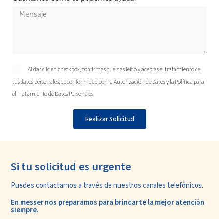
Al dar clic en checkbox, confirmas que has leído y aceptas el tratamiento de
tus datos personales, de conformidad con la
Autorización de Datos
y la
Política para
el Tratamiento de Datos Personales
Realizar Solicitud
Si tu solicitud es urgente
Puedes contactarnos a través de nuestros
canales telefónicos.
En messer nos preparamos para
brindarte la mejor atención
siempre.