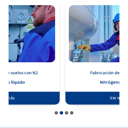
Fabricación de fertilizantes
Nitrógeno líquido
Ver más
1
2
3
4