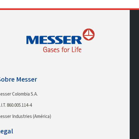
Sobre Messer
esser Colombia S.A.
.I.T. 860.005.114-4
esser Industries (América)
Legal